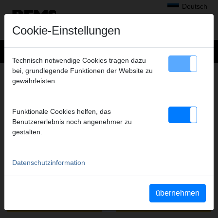
Deutsch
Cookie-Einstellungen
Technisch notwendige Cookies tragen dazu
bei, grundlegende Funktionen der Website zu
TROCKNEN, ENTFEUCHTEN, BE- UND
gewährleisten.
ENTLÜFTEN
FILME DIESER PRODUKTGRUPPE
Funktionale Cookies helfen, das
Benutzererlebnis noch angenehmer zu
gestalten.
YouTube REMS Secco 80
YouTube REMS Secco 50
Datenschutzinformation
übernehmen