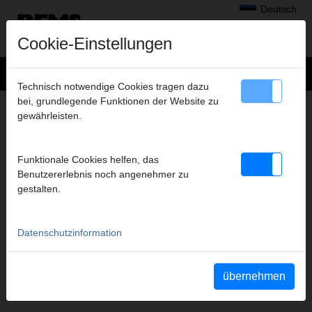
Deutsch
Cookie-Einstellungen
Technisch notwendige Cookies tragen dazu
bei, grundlegende Funktionen der Website zu
RADIALPRESSEN
gewährleisten.
FILME DIESER PRODUKTGRUPPE
Funktionale Cookies helfen, das
Benutzererlebnis noch angenehmer zu
YouTube REMS Mini-Press
YouTube REMS Power-Press
gestalten.
22V ACC
ACC
Datenschutzinformation
übernehmen