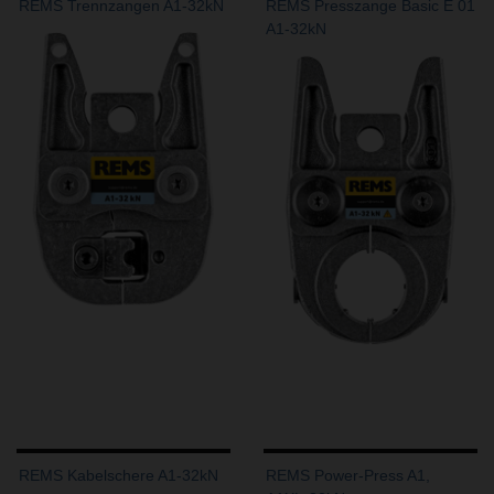
REMS Trennzangen A1-32kN
REMS Presszange Basic E 01
A1-32kN
REMS Kabelschere A1-32kN
REMS Power-Press A1,