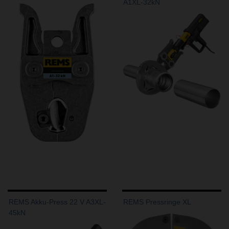
A1XL-32kN
REMS Akku-Press 22 V A3XL-
REMS Pressringe XL
45kN